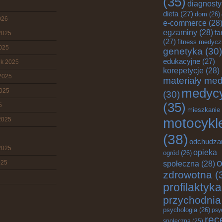
(35)
diagnost
dieta
(27)
dom
(26)
026
e-commerce
(28
egzaminy
(28)
fa
2025
(27)
fitness medyc
2025
genetyka
(30)
edukacyjne
(27)
ik 2025
korepetycje
(28)
2025
materiały me
medyc
2025
(30)
(35)
5
mieszkanie
motocykl
2025
(38)
odchudza
2025
opieka
ogród
(26)
o
025
społeczna
(28)
zdrowotna
(
profilaktyka
przychodnia
psychologia
(26)
psy
rec
społeczna
(25)