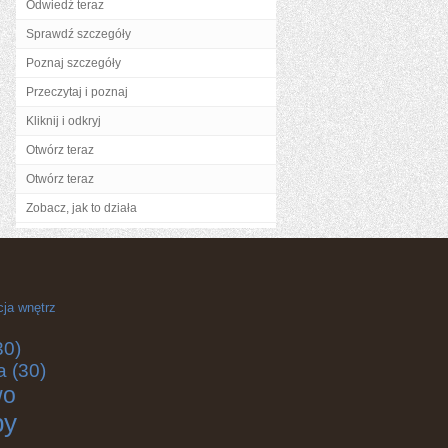
Odwiedź teraz
Sprawdź szczegóły
Poznaj szczegóły
Przeczytaj i poznaj
Kliknij i odkryj
Otwórz teraz
Otwórz teraz
Zobacz, jak to działa
cja wnętrz
30)
a
(30)
wo
by