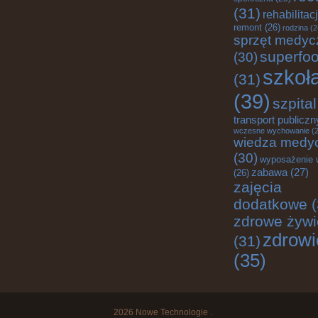
(31)
rehabilitac
remont
(26)
rodzina
(2
sprzęt medyc
superfo
(30)
szkoł
(31)
(39)
szpital
transport publiczn
wczesne wychowanie
(2
wiedza medy
(30)
wyposażenie 
zabawa
(27)
(26)
zajęcia
dodatkowe
(
zdrowe żywi
zdrowi
(31)
(35)
2026
Nowe Technologie
.