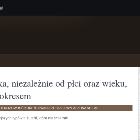
gi
e
a, niezależnie od płci oraz wieku,
t okresem
DLA
TH
MOŻLIWOŚĆ KOMENTOWANIA
ZOSTAŁA WYŁĄCZONA
SO FAR
KAŻDEGO
CZŁOWIEKA,
szych typów biżuterii, która niezmiernie
NIEZALEŻNIE
OD
PŁCI
ORAZ
WIEKU,
ŚLUB
ORAZ