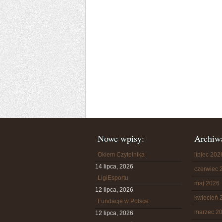
Nowe wpisy:
Archiw
Okiem Czytelnika
lipiec 202
14 lipca, 2026
czerwiec 
LigiEsportu
maj 2026
12 lipca, 2026
kwiecień 
Fundacje w Polsce
marzec 2
12 lipca, 2026