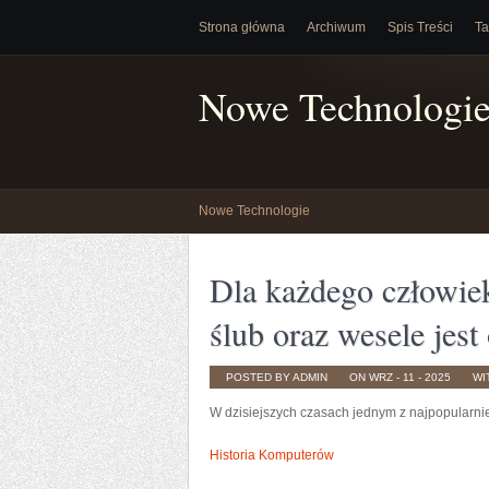
Strona główna
Archiwum
Spis Treści
Ta
Nowe Technologi
Nowe Technologie
Dla każdego człowiek
ślub oraz wesele jes
POSTED BY ADMIN
ON WRZ - 11 - 2025
WI
W dzisiejszych czasach jednym z najpopularniej
Historia Komputerów