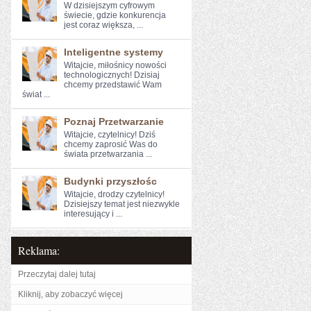
W dzisiejszym cyfrowym
świecie, ‍gdzie konkurencja
jest coraz większa,⁣ ...
Inteligentne systemy
Witajcie, miłośnicy nowości⁣
technologicznych!⁣ Dzisiaj​
chcemy przedstawić Wam
świat ...
Poznaj Przetwarzanie
Witajcie, czytelnicy! Dziś⁤
chcemy⁢ zaprosić Was do
świata przetwarzania ...
Budynki przyszłośc
Witajcie, drodzy czytelnicy!
Dzisiejszy temat jest niezwykle⁣
interesujący i ...
Reklama:
Przeczytaj dalej tutaj
Kliknij, aby zobaczyć więcej