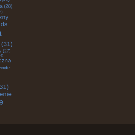
ja
(28)
4)
zny
ods
a
(31)
y
(27)
4)
czna
wnętrz
31)
enie
e