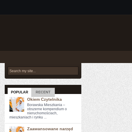
POPULAR
RECENT
Okiem Czytelnika
Borawska Mieszkania –
obszerne kompendium o
nieruchomościach,
mieszkaniach i rynku ...
Zaawansowane narzęd