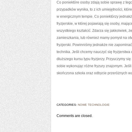
Co poniektóre osoby zdają sobie sprawę z tego
przypadków wynika, to z ich umiejętności, któ
w energicznym tempie. Co poniektórzy jednakże
fryzjerskie, w której pojawiają się osoby, mają
wszystkiego kształcić. Zdarza się jakkolwiek, 
zamieszkania, lub również mamy pomysł na otwa
fryzjerski. Powinniśmy jednakże nie zapomina
technika. Jeśli chcemy nauczyć się fryzjerstw
dłuższego kursu typu fryzjerzy. Przyuczymy si
sobie wykonując różne fryzury znajomym. Jeś
skończona szkoła oraz odbycie przeróżnych wa
CATEGORIES:
NOWE TECHNOLOGIE
Comments are closed.