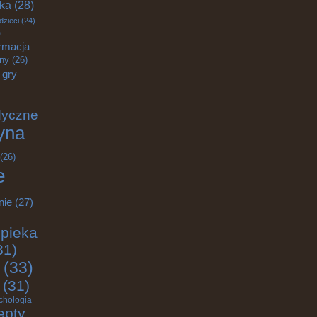
yka
(28)
dzieci
(24)
)
rmacja
zny
(26)
gry
dyczne
yna
(26)
e
nie
(27)
pieka
31)
(33)
(31)
chologia
epty