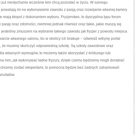
 już niesłychanie wcześnie kim chcą pozostać w życiu. W szeregu
WESELE
JEST
OKRESEM
re powalają im na wykonywanie zawodu z pasją oraz rozwijanie własnej kariery
 mają kłopot z dokonaniem wyboru. Fryzjerstwo, to dyscyplina typu forum
ce pasję oraz zdolności, niemniej jednak również oraz takie, jakie muszą się
że jesteśmy zmuszeni na wybranie takiego zawodu jak fryzjer z powodu miejsca
rcie własnego salonu, bo w okolicy ich brakuje – odwiedź witrynę portal
ć, że musimy skończyć odpowiednią szkołę. Są szkoły zawodowe oraz
a dla własnych wymogów, to możemy także skorzystać z krótszego lub
ę na nim, jak wykonywać ładne fryzury, dzięki czemu będziemy mogli dorabiać
li chcemy zostać ekspertami, to pomocna będzie bez żadnych zahamowań
rsztatów.