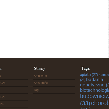
a
Strony
Tagi:
apteka
(27)
aranża
6
Archiwum
badania
(26)
2026
Spis Treści
genetyczne
(
biotechnologi
Tagi
budownict
2026
choro
(33)
026