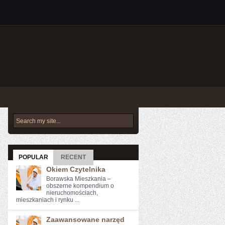
POPULAR
RECENT
Okiem Czytelnika
Borawska Mieszkania –
obszerne kompendium o
nieruchomościach,
mieszkaniach i rynku ...
Zaawansowane narzęd