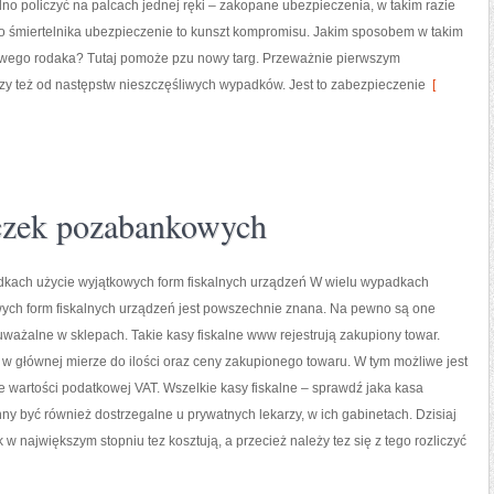
no policzyć na palcach jednej ręki – zakopane ubezpieczenia, w takim razie
go śmiertelnika ubezpieczenie to kunszt kompromisu. Jakim sposobem w takim
owego rodaka? Tutaj pomoże pzu nowy targ. Przeważnie pierwszym
y też od następstw nieszczęśliwych wypadków. Jest to zabezpieczenie
[
czek pozabankowych
dkach użycie wyjątkowych form fiskalnych urządzeń W wielu wypadkach
wych form fiskalnych urządzeń jest powszechnie znana. Na pewno są one
uważalne w sklepach. Takie kasy fiskalne www rejestrują zakupiony towar.
 w głównej mierze do ilości oraz ceny zakupionego towaru. W tym możliwe jest
e wartości podatkowej VAT. Wszelkie kasy fiskalne – sprawdź jaka kasa
nny być również dostrzegalne u prywatnych lekarzy, w ich gabinetach. Dzisiaj
k w największym stopniu tez kosztują, a przecież należy tez się z tego rozliczyć