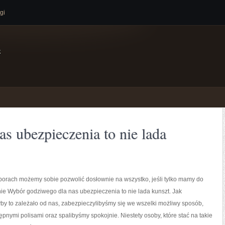
gi
e
s ubezpieczenia to nie lada
porach możemy sobie pozwolić dosłownie na wszystko, jeśli tylko mamy do
ie Wybór godziwego dla nas ubezpieczenia to nie lada kunszt. Jak
yby to zależało od nas, zabezpieczylibyśmy się we wszelki możliwy sposób,
ępnymi polisami oraz spalibyśmy spokojnie. Niestety osoby, które stać na takie