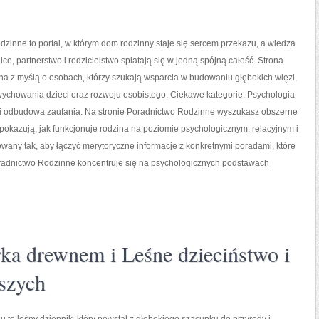
zinne to portal, w którym dom rodzinny staje się sercem przekazu, a wiedza
ice, partnerstwo i rodzicielstwo splatają się w jedną spójną całość. Strona
na z myślą o osobach, którzy szukają wsparcia w budowaniu głębokich więzi,
ychowania dzieci oraz rozwoju osobistego. Ciekawe kategorie: Psychologia
a i odbudowa zaufania. Na stronie Poradnictwo Rodzinne wyszukasz obszerne
e pokazują, jak funkcjonuje rodzina na poziomie psychologicznym, relacyjnym i
owany tak, aby łączyć merytoryczne informacje z konkretnymi poradami, które
adnictwo Rodzinne koncentruje się na psychologicznych podstawach
ka drewnem i Leśne dzieciństwo i
szych