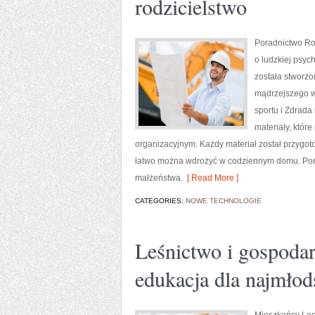
rodzicielstwo
Poradnictwo Rod
o ludzkiej psych
została stworzo
mądrzejszego w
sportu i Zdrad
materiały, któr
organizacyjnym. Każdy materiał został przygot
łatwo można wdrożyć w codziennym domu. Por
małżeństwa.
[ Read More ]
CATEGORIES:
NOWE TECHNOLOGIE
Leśnictwo i gospodar
edukacja dla najmłod