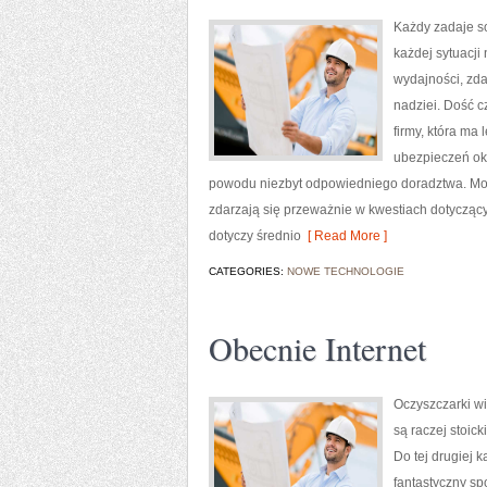
Każdy zadaje so
każdej sytuacji
wydajności, zda
nadziei. Dość c
firmy, która ma
ubezpieczeń ok
powodu niezbyt odpowiedniego doradztwa. Możl
zdarzają się przeważnie w kwestiach dotyczą
dotyczy średnio
[ Read More ]
CATEGORIES:
NOWE TECHNOLOGIE
Obecnie Internet
Oczyszczarki w
są raczej stoic
Do tej drugiej 
fantastyczny sp