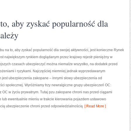
to, aby zyskać popularność dla
należy
u na to, aby zyskać popularność dla swojej aktywności, jest konieczne Rynek
est największym rynkiem doglądanym przez krajowy rejestr pieniężny w
iejszych czasach ubezpieczyć można niemalże wszystko, na dodatek przed
rożeniami i ryzykami. Najczęściej niemniej jednak wyprzedawanym
 jest ubezpieczenia zakopane – innymi słowy ubezpieczenia od
ści społecznej. Wyróżniamy trzy newralgiczne grupy ubezpieczeń OC:
OC w życiu prywatnym. Tutaj pzu zakopane chroni nas przed ciągami
e lub ewentualnie mieniu w trakcie kierowania pojazdem ustawowo
ią ubezpieczenie chroni przed odpowiedzialnością
[ Read More ]