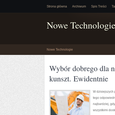
Strona główna
Archiwum
Spis Treści
Ta
Nowe Technologi
Nowe Technologie
Wybór dobrego dla na
kunszt. Ewidentnie
W dzisiejszych 
tego odpowiedn
najbardziej, gd
wszystkimi dost