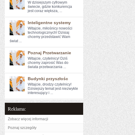
W dzisiejszym cyfrowym
świecie, ‍gdzie konkurencja
jest coraz większa,⁣ ...
Inteligentne systemy
Witajcie, miłośnicy nowości⁣
technologicznych!⁣ Dzisiaj​
chcemy przedstawić Wam
świat ...
Poznaj Przetwarzanie
Witajcie, czytelnicy! Dziś⁤
chcemy⁢ zaprosić Was do
świata przetwarzania ...
Budynki przyszłośc
Witajcie, drodzy czytelnicy!
Dzisiejszy temat jest niezwykle⁣
interesujący i ...
Reklama:
Zobacz więcej informacji
Poznaj szczegóły