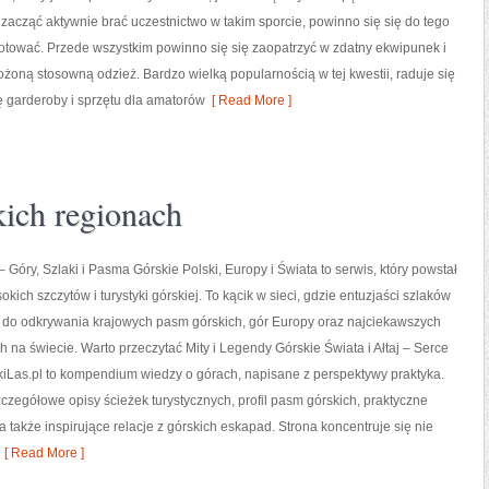
acząć aktywnie brać uczestnictwo w takim sporcie, powinno się się do tego
otować. Przede wszystkim powinno się się zaopatrzyć w zdatny ekwipunek i
żoną stosowną odzież. Bardzo wielką popularnością w tej kwestii, raduje się
tę garderoby i sprzętu dla amatorów
[ Read More ]
kich regionach
 Góry, Szlaki i Pasma Górskie Polski, Europy i Świata to serwis, który powstał
okich szczytów i turystyki górskiej. To kącik w sieci, gdzie entuzjaści szlaków
 do odkrywania krajowych pasm górskich, gór Europy oraz najciekawszych
h na świecie. Warto przeczytać Mity i Legendy Górskie Świata i Ałtaj – Serce
kiLas.pl to kompendium wiedzy o górach, napisane z perspektywy praktyka.
zczegółowe opisy ścieżek turystycznych, profil pasm górskich, praktyczne
 także inspirujące relacje z górskich eskapad. Strona koncentruje się nie
[ Read More ]