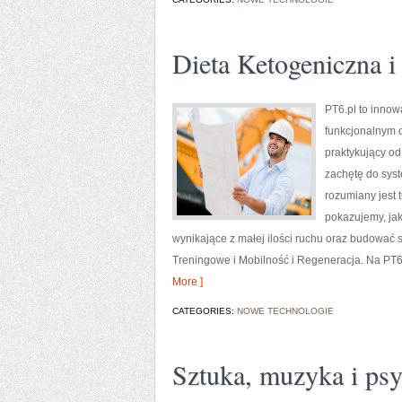
Dieta Ketogeniczna 
PT6.pl to innow
funkcjonalnym o
praktykujący od
zachętę do syst
rozumiany jest t
pokazujemy, ja
wynikające z małej ilości ruchu oraz budować s
Treningowe i Mobilność i Regeneracja. Na PT6.
More ]
CATEGORIES:
NOWE TECHNOLOGIE
Sztuka, muzyka i ps