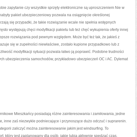
bie zapytanie czy wszystkie sprzęty elektroniczne są uproszczeniem Nie w
 nabyty pakiet ubezpieczeniowy pozwala na osiągnięcie określonej
rzają się przypadki, że takie rozwiązanie wcale nie spełnia wstępnych
zęsto występują chęci modyfikacji pakietu lub też chęć wykupienia oferty innej
 lepsze rozwiązania pod pewnym względem. Może być też tak, że jakieś z
azuje się w zupełności niewłaściwe, zostało kupione przypadkowo lub z
iwość modyfikacji sytuacji pozwala łatwo ją poprawić. Podobne trudności
cych ubezpieczenia samochodów, przykładowo ubezpieczeń OC i AC. Dylemat
irnikowe Mieszkańcy posiadają różne zainteresowania i zamiłowania, jedne
kie, inne zaś niezwykle podniecające i przynoszące dużo odczuć i suprarenin.
kategorii zaliczyć można zainteresowanie jakim jest windsurfing. To
ort, który jest zaplanowany dla osób, jakie lubią aktywnie spędzać czas.