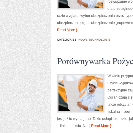
rozwiązanie wol
dla przeciętne
razie wygląda wybór ubezpieczenia przez typ
ubezpieczeniem jest ubezpieczenie grupowe cz
Read More ]
CATEGORIES:
NOWE TECHNOLOGIE
Porównywarka Poży
W wielu przypa
użycie wyjątko
perfekcyjnie za
Ograniczają się
także odczytani
fiskalna – powi
jest już to wymagane. Takie usługi lekarskie, ja
– link do tekstu. Na
[ Read More ]