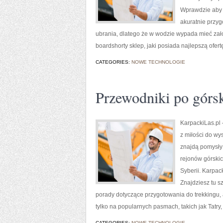
Wprawdzie aby z
akuratnie przyg
ubrania, dlatego że w wodzie wypada mieć zało
boardshorty sklep, jaki posiada najlepszą ofer
CATEGORIES:
NOWE TECHNOLOGIE
Przewodniki po górs
KarpackiLas.pl –
z miłości do wys
znajdą pomysły
rejonów górskic
Syberii. Karpac
Znajdziesz tu s
porady dotyczące przygotowania do trekkingu, a
tylko na popularnych pasmach, takich jak Tatry,
CATEGORIES:
NOWE TECHNOLOGIE