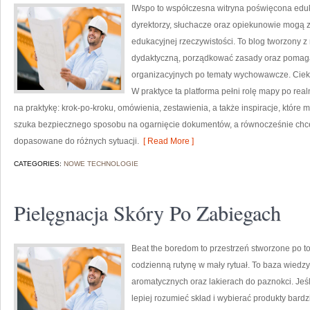
IWspo to współczesna witryna poświęcona eduk
dyrektorzy, słuchacze oraz opiekunowie mogą 
edukacyjnej rzeczywistości. To blog tworzony z
dydaktyczną, porządkować zasady oraz pomaga
organizacyjnych po tematy wychowawcze. Ciekaw
W praktyce ta platforma pełni rolę mapy po rea
na praktykę: krok-po-kroku, omówienia, zestawienia, a także inspiracje, które
szuka bezpiecznego sposobu na ogarnięcie dokumentów, a równocześnie chce l
dopasowane do różnych sytuacji.
[ Read More ]
CATEGORIES:
NOWE TECHNOLOGIE
Pielęgnacja Skóry Po Zabiegach
Beat the boredom to przestrzeń stworzone po to
codzienną rutynę w mały rytuał. To baza wied
aromatycznych oraz lakierach do paznokci. Je
lepiej rozumieć skład i wybierać produkty bardz