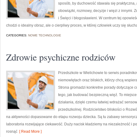
sposób, by duchowość stawała się praktyczna, a
obowiązki, rozmowy, decyzje i więzi z innymi. Z
i Święci i błogosławieni. W centrum tej opowieś
chodzi o idealny obraz, ale o cierpliwy proces, w której człowiek uczy się słucha
CATEGORIES:
NOWE TECHNOLOGIE
Zdrowie psychiczne rodziców
Przedszkole w Wielichowie to serwis poradnik
niemowlętach oraz bliskich, którzy chcą wspie
Strona gromadzi konkretne porady dotyczące c
tego, jak budować bezpieczną więź. To miejsce,
działania, dzięki czemu łatwiej wdrażać senso
przedszkolnej. Rodzicielstwo bliskości o Rozwó
na aktywności dopasowane do etapu rozwoju dziecka. Są tu zabawy sensoryczne
laboratoria rozwijające ciekawość. Duży nacisk kładziemy na niezależność i 
rosnąć
[ Read More ]