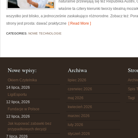
naturalnie przewijają się też Republika Austrii, C
właśnie ta cztery kierunki tworzy idealną mozaik
wszystko jest blisko, a jednocześnie zaskakująco różnorodne. Zobacz też: Pora
strony jest prosta: dawać praktyczne
[ Read More ]
CATEGORIES:
NOWE TECHNOLOGIE
Nowe wpisy:
Archiwa
Stro
Okiem Czytelnika
lipiec 2026
Arch
14 lipca, 2026
czerwiec 2026
Spis T
LigiEsportu
maj 2026
Tagi
12 lipca, 2026
kwiecień 2026
Fundacje w Polsce
marzec 2026
12 lipca, 2026
Jak kupować zabawki bez
luty 2026
przypadkowych decyzji
styczeń 2026
7 lipca, 2026