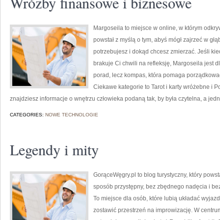
Wróżby finansowe i biznesowe
Margoseila to miejsce w online, w którym odkry
powstał z myślą o tym, abyś mógł zajrzeć w głąb
potrzebujesz i dokąd chcesz zmierzać. Jeśli ki
brakuje Ci chwili na refleksję, Margoseila jest d
porad, lecz kompas, która pomaga porządkować
Ciekawe kategorie to Tarot i karty wróżebne i 
znajdziesz informacje o wnętrzu człowieka podaną tak, by była czytelna, a jedn
CATEGORIES:
NOWE TECHNOLOGIE
Legendy i mity
GorąceWęgry.pl to blog turystyczny, który pow
sposób przystępny, bez zbędnego nadęcia i be
To miejsce dla osób, które lubią układać wyjaz
zostawić przestrzeń na improwizację. W centr