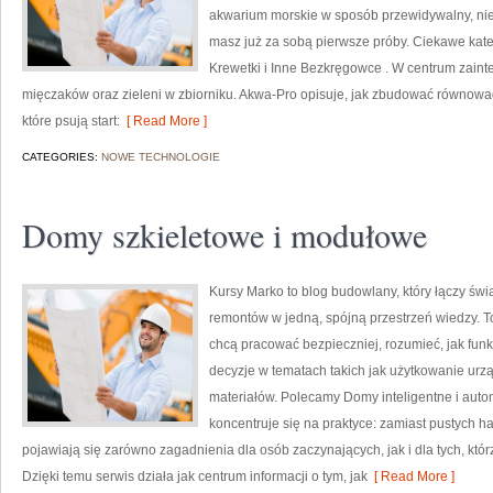
akwarium morskie w sposób przewidywalny, nieza
masz już za sobą pierwsze próby. Ciekawe kateg
Krewetki i Inne Bezkręgowce . W centrum zainte
mięczaków oraz zieleni w zbiorniku. Akwa-Pro opisuje, jak zbudować równowa
które psują start:
[ Read More ]
CATEGORIES:
NOWE TECHNOLOGIE
Domy szkieletowe i modułowe
Kursy Marko to blog budowlany, który łączy św
remontów w jedną, spójną przestrzeń wiedzy. T
chcą pracować bezpieczniej, rozumieć, jak fun
decyzje w tematach takich jak użytkowanie urzą
materiałów. Polecamy Domy inteligentne i auto
koncentruje się na praktyce: zamiast pustych h
pojawiają się zarówno zagadnienia dla osób zaczynających, jak i dla tych, któr
Dzięki temu serwis działa jak centrum informacji o tym, jak
[ Read More ]