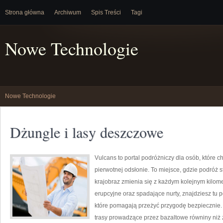
Strona główna
Archiwum
Spis Treści
Tagi
Nowe Technologie
Nowe Technologie
Dżungle i lasy deszczowe
Vulcans to portal podróżniczy dla osób, które c
pierwotnej odsłonie. To miejsce, gdzie podróż s
krajobraz zmienia się z każdym kolejnym kilome
erupcyjne oraz spadające nurty, znajdziesz tu 
które pomagają przeżyć przygodę bezpiecznie. S
trasy prowadzące przez bazaltowe równiny niż z