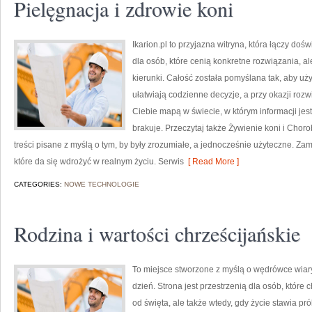
Pielęgnacja i zdrowie koni
Ikarion.pl to przyjazna witryna, która łączy doś
dla osób, które cenią konkretne rozwiązania, 
kierunki. Całość została pomyślana tak, aby uży
ułatwiają codzienne decyzje, a przy okazji rozw
Ciebie mapą w świecie, w którym informacji je
brakuje. Przeczytaj także Żywienie koni i Chorob
treści pisane z myślą o tym, by były zrozumiałe, a jednocześnie użyteczne. Zami
które da się wdrożyć w realnym życiu. Serwis
[ Read More ]
CATEGORIES:
NOWE TECHNOLOGIE
Rodzina i wartości chrześcijańskie
To miejsce stworzone z myślą o wędrówce wiar
dzień. Strona jest przestrzenią dla osób, które 
od święta, ale także wtedy, gdy życie stawia pró