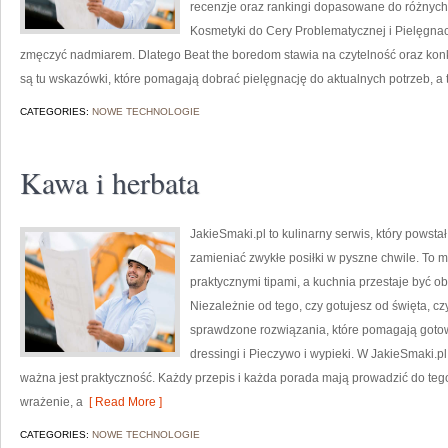
recenzje oraz rankingi dopasowane do różnych 
Kosmetyki do Cery Problematycznej i Pielęgnacj
zmęczyć nadmiarem. Dlatego Beat the boredom stawia na czytelność oraz konk
są tu wskazówki, które pomagają dobrać pielęgnację do aktualnych potrzeb, a 
CATEGORIES:
NOWE TECHNOLOGIE
Kawa i herbata
JakieSmaki.pl to kulinarny serwis, który powsta
zamieniać zwykłe posiłki w pyszne chwile. To m
praktycznymi tipami, a kuchnia przestaje być o
Niezależnie od tego, czy gotujesz od święta, cz
sprawdzone rozwiązania, które pomagają gotowa
dressingi i Pieczywo i wypieki. W JakieSmaki.pl
ważna jest praktyczność. Każdy przepis i każda porada mają prowadzić do tego,
wrażenie, a
[ Read More ]
CATEGORIES:
NOWE TECHNOLOGIE