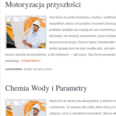
Motoryzacja przyszłości
Taxi Drive to portal tworzony z myślą o szofer
wszystkich, którzy chcą lepiej zrozumieć branżę
praktyka spotyka się z pasją do aut i konkretn
taksówka: od selekcji samochodu, przez kontak
ekonomiczny pracy. Zobacz także Ciekawostki m
portal opisuje taxi nie jako zwykły wóz, ale jako
innych sposób na dorobienie, a dla kolejnych — styl życia. Taxi Drive prowadzi 
pokazując
[ Read More ]
CATEGORIES:
NOWE TECHNOLOGIE
Chemia Wody i Parametry
Akwa-Pro to serwis dla akwarystów, w którym h
codziennej. To miejsce dla osób, które chcą 
zadęcia, za to z naciskiem na konkret. Strona 