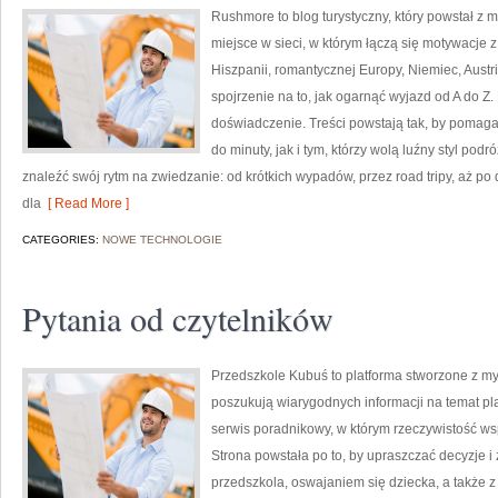
Rushmore to blog turystyczny, który powstał z
miejsce w sieci, w którym łączą się motywacje 
Hiszpanii, romantycznej Europy, Niemiec, Austr
spojrzenie na to, jak ogarnąć wyjazd od A do Z
doświadczenie. Treści powstają tak, by pomag
do minuty, jak i tym, którzy wolą luźny styl po
znaleźć swój rytm na zwiedzanie: od krótkich wypadów, przez road tripy, aż po 
dla
[ Read More ]
CATEGORIES:
NOWE TECHNOLOGIE
Pytania od czytelników
Przedszkole Kubuś to platforma stworzone z my
poszukują wiarygodnych informacji na temat pl
serwis poradnikowy, w którym rzeczywistość ws
Strona powstała po to, by upraszczać decyzje 
przedszkola, oswajaniem się dziecka, a także 