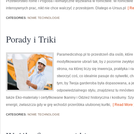
Przetwórstwo rolne i Pogoda i klimatyczne wyzwania w rolnictwie. W rolnictwie
intensywnych prac, nikt nie chce walczyć z przestojem. Dlatego e-Ursus.pl
[ Re
CATEGORIES:
NOWE TECHNOLOGIE
Porady i Triki
Paramedicshop.pl to przestrzeń dla osób, któr
modyfikowanie ubrań tak, by z pozornie zwykłyc
strona, na której liczy się inwencja, praktyka i
stworzyć coś, co idealnie pasuje do sylwetki, c
tym, by Twoja garderoba była dopasowana, a j
odpowiedzialnego stylu, znajdziesz tu mnóstwo
także Eko-materiały i certyfikowane tkaniny i Odzież historyczna i kostiumy. S
energii, zwłaszcza gdy w grę wchodzi przeróbka ulubionej kurtki,
[ Read More 
CATEGORIES:
NOWE TECHNOLOGIE